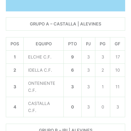
GRUPO A – CASTALLA | ALEVINES
POS
EQUIPO
PTO
PJ
PG
GF
1
ELCHE C.F.
9
3
3
17
2
IDELLA C.F.
6
3
2
10
ONTENIENTE
3
3
3
1
11
C.F.
CASTALLA
4
0
3
0
3
C.F.
GRUPO B – IBI | ALEVINES