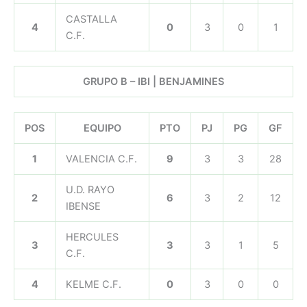
CASTALLA
4
0
3
0
1
C.F.
GRUPO B – IBI | BENJAMINES
POS
EQUIPO
PTO
PJ
PG
GF
1
VALENCIA C.F.
9
3
3
28
U.D. RAYO
2
6
3
2
12
IBENSE
HERCULES
3
3
3
1
5
C.F.
4
KELME C.F.
0
3
0
0