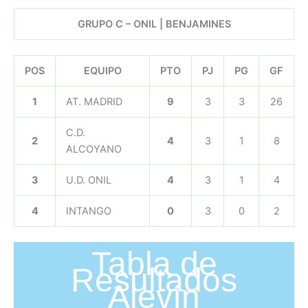
GRUPO C – ONIL | BENJAMINES
POS
EQUIPO
PTO
PJ
PG
GF
1
AT. MADRID
9
3
3
26
C.D.
2
4
3
1
8
ALCOYANO
3
U.D. ONIL
4
3
1
4
4
INTANGO
0
3
0
2
Tabla de
Resultados
Alevín