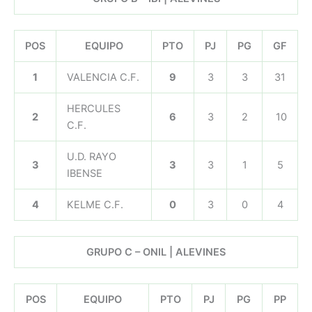
POS
EQUIPO
PTO
PJ
PG
GF
1
VALENCIA C.F.
9
3
3
31
HERCULES
2
6
3
2
10
C.F.
U.D. RAYO
3
3
3
1
5
IBENSE
4
KELME C.F.
0
3
0
4
GRUPO C – ONIL | ALEVINES
POS
EQUIPO
PTO
PJ
PG
PP