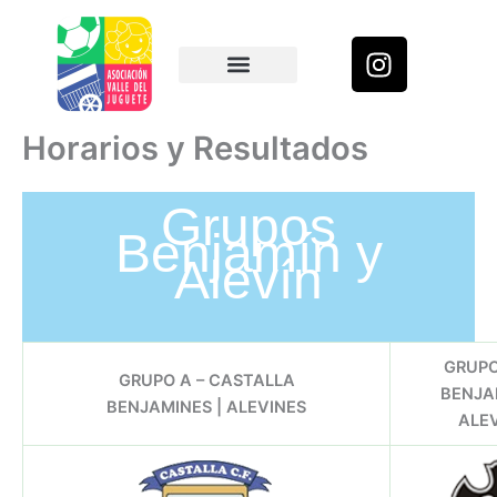
Ir
al
I
contenido
n
s
Resultados y Horarios
t
Horarios y Resultados
a
g
Grupos
r
Benjamín y
a
Alevín
m
GRUPO 
GRUPO A – CASTALLA
BENJA
BENJAMINES | ALEVINES
ALE