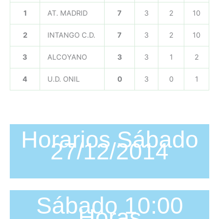
1
AT. MADRID
7
3
2
10
2
INTANGO C.D.
7
3
2
10
3
ALCOYANO
3
3
1
2
4
U.D. ONIL
0
3
0
1
Horarios Sábado
27/12/2014
Sábado 10:00
Horas