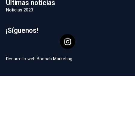
Últimas noticias
Noticias 2023
¡Síguenos!
I
n
s
t
Desarrollo web Baobab Marketing
a
g
r
a
m