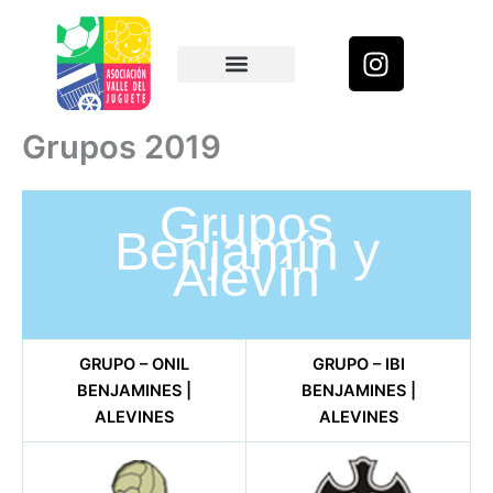
Ir
al
I
contenido
n
s
Resultados y Horarios
t
Grupos 2019
a
g
Grupos
r
Benjamín y
a
Alevín
m
GRUPO – ONIL
GRUPO – IBI
BENJAMINES |
BENJAMINES |
ALEVINES
ALEVINES