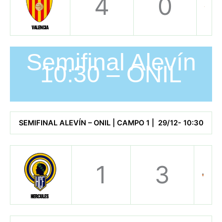
4
0
Semifinal Alevín
10:30 – ONIL
SEMIFINAL ALEVÍN – ONIL | CAMPO 1 | 29/12- 10:30
1
3