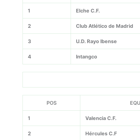
1
Elche C.F.
2
Club Atlético de Madrid
3
U.D. Rayo Ibense
4
Intangco
POS
EQU
1
Valencia C.F.
2
Hércules C.F