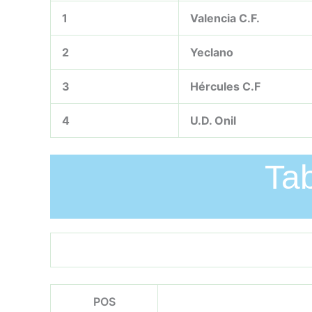
1
Valencia C.F.
2
Yeclano
3
Hércules C.F
4
U.D. Onil
Tab
POS