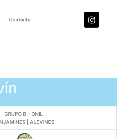
I
Contacto
n
s
t
a
g
r
a
m
vín
GRUPO B – ONIL
NJAMINES | ALEVINES