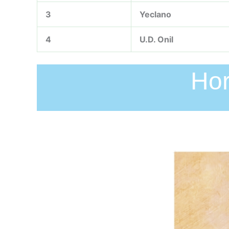
3
Yeclano
4
U.D. Onil
Hor