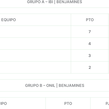
GRUPO A – IBI | BENJAMINES
EQUIPO
PTO
7
4
3
2
GRUPO B – ONIL | BENJAMINES
IPO
PTO
P