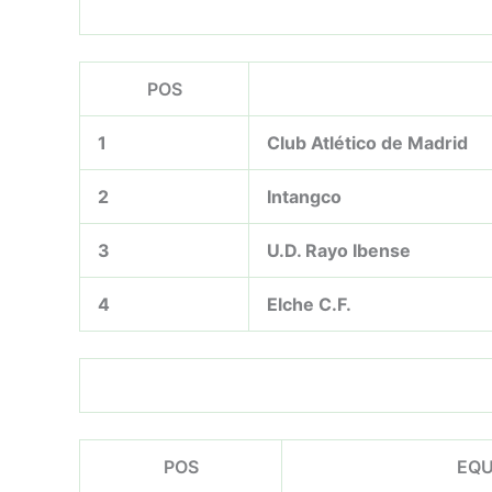
POS
1
Club Atlético de Madrid
2
Intangco
3
U.D. Rayo Ibense
4
Elche C.F.
POS
EQU