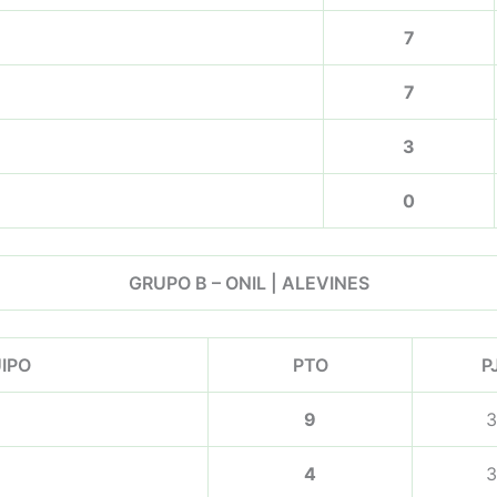
7
7
3
0
GRUPO B – ONIL | ALEVINES
IPO
PTO
P
9
3
4
3