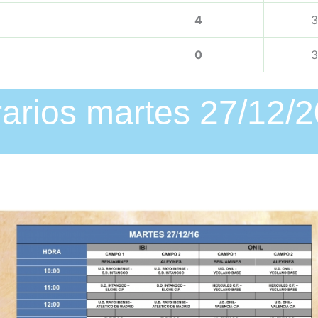
4
3
0
3
arios martes 27/12/