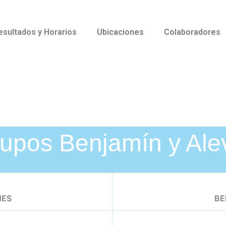
esultados y Horarios
Ubicaciones
Colaboradores
upos Benjamín y Ale
NES
BE