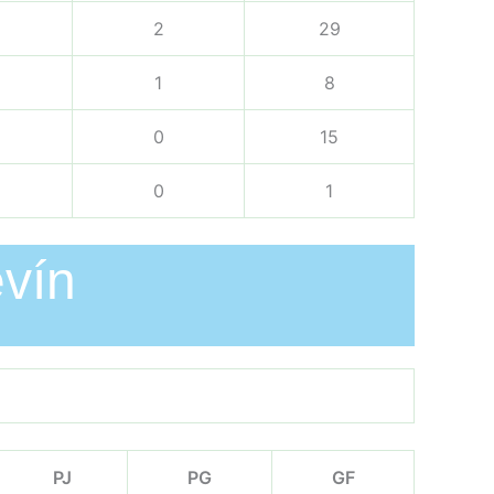
2
29
1
8
0
15
0
1
evín
PJ
PG
GF